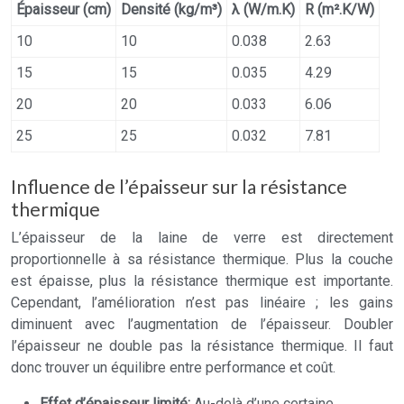
Épaisseur (cm)
Densité (kg/m³)
λ (W/m.K)
R (m².K/W)
10
10
0.038
2.63
15
15
0.035
4.29
20
20
0.033
6.06
25
25
0.032
7.81
Influence de l’épaisseur sur la résistance
thermique
L’épaisseur de la laine de verre est directement
proportionnelle à sa résistance thermique. Plus la couche
est épaisse, plus la résistance thermique est importante.
Cependant, l’amélioration n’est pas linéaire ; les gains
diminuent avec l’augmentation de l’épaisseur. Doubler
l’épaisseur ne double pas la résistance thermique. Il faut
donc trouver un équilibre entre performance et coût.
Effet d’épaisseur limité:
Au-delà d’une certaine