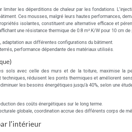
r limiter les déperditions de chaleur par les fondations. L’inj
du bâtiment. Ces mousses, malgré leurs hautes performances, dema
priétés isolantes, constituent une alternative efficace et pére
 affichant une résistance thermique de 0.8 m².K/W pour 10 cm de
, adaptation aux différentes configurations du bâtiment.
terrés, performance dépendante des matériaux utilisés.
que)
des sols avec celle des murs et de la toiture, maximise la 
t techniques, réduisent les ponts thermiques et améliorent sensi
ut diminuer les besoins énergétiques jusqu’à 40%, selon une ét
éduction des coûts énergétiques sur le long terme.
cturale globale, coordination accrue des différents corps de mét
ar l’intérieur