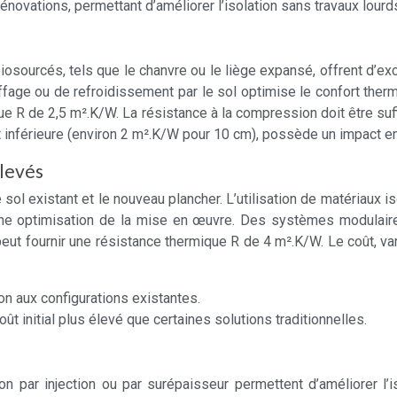
rénovations, permettant d’améliorer l’isolation sans travaux lourds
osourcés, tels que le chanvre ou le liège expansé, offrent d’ex
ffage ou de refroidissement par le sol optimise le confort the
e R de 2,5 m².K/W. La résistance à la compression doit être suf
 inférieure (environ 2 m².K/W pour 10 cm), possède un impact e
élevés
l existant et le nouveau plancher. L’utilisation de matériaux isol
 une optimisation de la mise en œuvre. Des systèmes modulaires 
t fournir une résistance thermique R de 4 m².K/W. Le coût, varia
ion aux configurations existantes.
ût initial plus élevé que certaines solutions traditionnelles.
ion par injection ou par surépaisseur permettent d’améliorer l