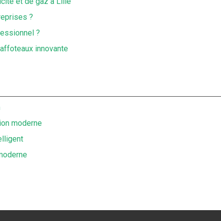
cité et de gaz à Lille
reprises ?
fessionnel ?
affoteaux innovante
n
tion moderne
lligent
 moderne