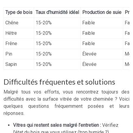
Type de bois
Taux d’humidité idéal
Production de suie
Pro
Chêne
15-20%
Faible
Fai
Hêtre
15-20%
Faible
Fai
Frêne
15-20%
Faible
Fai
Pin
15-20%
Élevée
Moy
Sapin
15-20%
Élevée
Moy
Difficultés fréquentes et solutions
Malgré tous vos efforts, vous rencontrez toujours des
difficultés avec la surface vitrée de votre cheminée ? Voici
quelques questions fréquemment posées et leurs
réponses.
Vitres qui restent sales malgré l’entretien :
Vérifiez
l’état du bois que vous utilisez (trop humide ?),